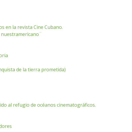
os en la revista Cine Cubano.
e ¨nuestramericano¨
oria
nquista de la tierra prometida)
ido al refugio de océanos cinematográficos.
idores