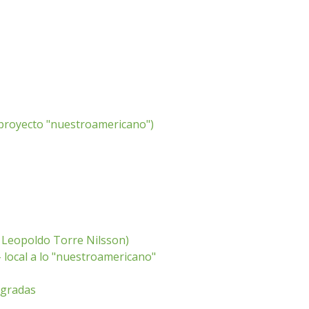
l proyecto "nuestroamericano")
y Leopoldo Torre Nilsson)
- local a lo "nuestroamericano"
agradas