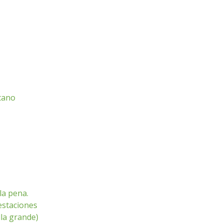
icano
la pena.
 estaciones
lla grande)