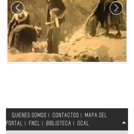
‹
›
QUIENES SOMOS
CONTACTOS
MAPA DEL
|
|
PORTAL
FNCL
BIBLIOTECA
OCAL
|
|
|