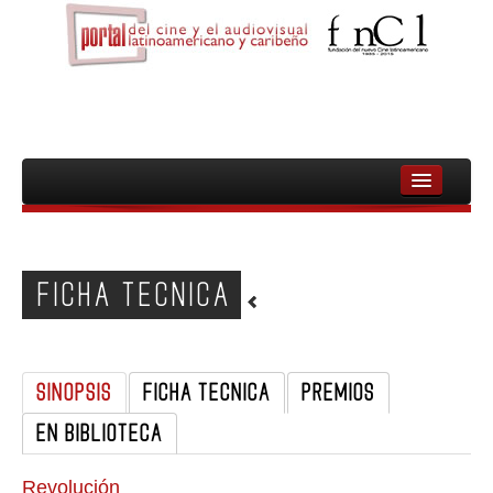
INICIO
FNCL
FICHA TECNICA
PELICULAS
CINEASTAS
SINOPSIS
FICHA TECNICA
PREMIOS
DOCUMENTALES
EN BIBLIOTECA
MUJERES
AUDIOVISUAL INDIGENA Y COMUNITARIO
Revolución