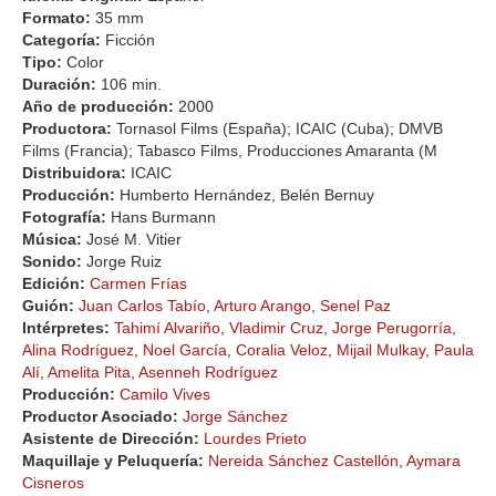
Formato:
35 mm
Categoría:
Ficción
Tipo:
Color
Duración:
106 min.
Año de producción:
2000
Productora:
Tornasol Films (España); ICAIC (Cuba); DMVB
Films (Francia); Tabasco Films, Producciones Amaranta (M
Distribuidora:
ICAIC
Producción:
Humberto Hernández, Belén Bernuy
Fotografía:
Hans Burmann
Música:
José M. Vitier
Sonido:
Jorge Ruiz
Edición:
Carmen Frías
Guión:
Juan Carlos Tabío
,
Arturo Arango
,
Senel Paz
Intérpretes:
Tahimí Alvariño
,
Vladimir Cruz
,
Jorge Perugorría
,
Alina Rodríguez
,
Noel García
,
Coralia Veloz
,
Mijail Mulkay
,
Paula
Alí
,
Amelita Pita
,
Asenneh Rodríguez
Producción:
Camilo Vives
Productor Asociado:
Jorge Sánchez
Asistente de Dirección:
Lourdes Prieto
Maquillaje y Peluquería:
Nereida Sánchez Castellón
,
Aymara
Cisneros