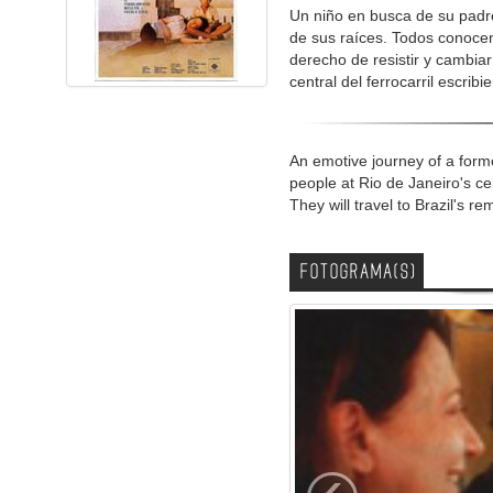
Un niño en busca de su padr
de sus raíces. Todos conocen 
derecho de resistir y cambiar
central del ferrocarril escrib
An emotive journey of a former
people at Rio de Janeiro's ce
They will travel to Brazil's r
FOTOGRAMA(S)
‹