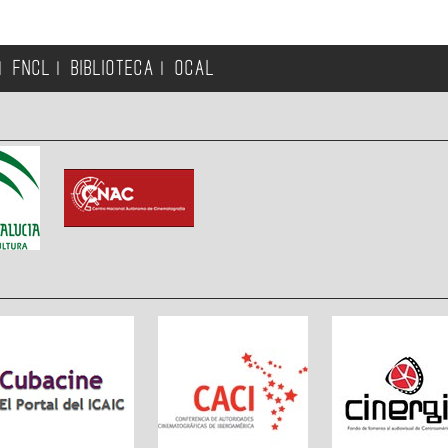
FNCL
BIBLIOTECA
OCAL
|
|
|