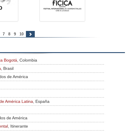
6
7
8
9
10
ia Bogotá
, Colombia
a
, Brasil
idos de América
de América Latina
, España
dos de América
ental
, Itinerante