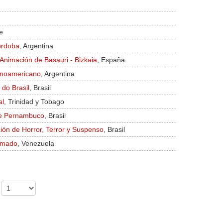
le
órdoba
, Argentina
 Animación de Basauri - Bizkaia
, España
inoamericano
, Argentina
 do Brasil
, Brasil
al
, Trinidad y Tobago
de Pernambuco
, Brasil
ción de Horror, Terror y Suspenso
, Brasil
nimado
, Venezuela
: