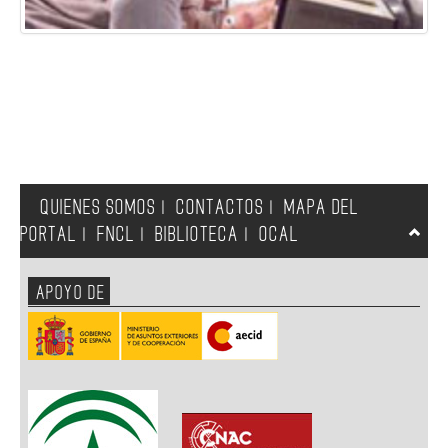
QUIENES SOMOS
CONTACTOS
MAPA DEL
|
|
PORTAL
FNCL
BIBLIOTECA
OCAL
|
|
|
APOYO DE