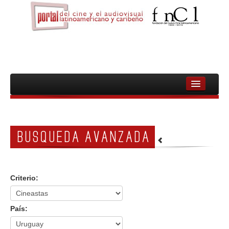
INICIO
FNCL
BUSQUEDA AVANZADA
PELICULAS
CINEASTAS
Criterio:
DOCUMENTALES
MUJERES
País:
AUDIOVISUAL INDIGENA Y COMUNITARIO