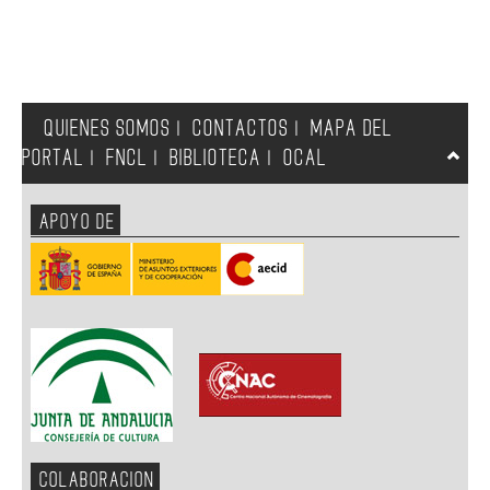
QUIENES SOMOS
CONTACTOS
MAPA DEL
|
|
PORTAL
FNCL
BIBLIOTECA
OCAL
|
|
|
APOYO DE
COLABORACION