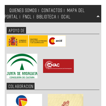
QUIENES SOMOS
CONTACTOS
MAPA DEL
|
|
PORTAL
FNCL
BIBLIOTECA
OCAL
|
|
|
APOYO DE
COLABORACION