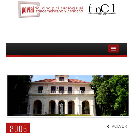
INICIO
FNCL
PELICULAS
CINEASTAS
DOCUMENTALES
MUJERES
VOLVER
2006
AUDIOVISUAL INDIGENA Y COMUNITARIO