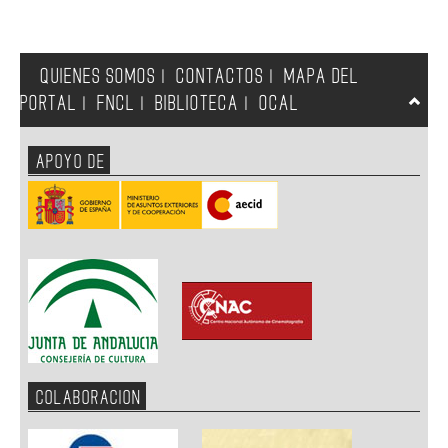
QUIENES SOMOS
CONTACTOS
MAPA DEL
|
|
PORTAL
FNCL
BIBLIOTECA
OCAL
|
|
|
APOYO DE
COLABORACION