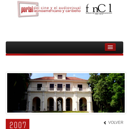
INICIO
FNCL
PELICULAS
CINEASTAS
DOCUMENTALES
MUJERES
VOLVER
2007
AUDIOVISUAL INDIGENA Y COMUNITARIO