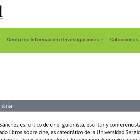
Centro de Información e Investigaciones
Colecciones
mbia
nchez es, crítico de cine, guionista, escritor y conferencist
ado libros sobre cine, es catedrático de la Universidad Serg
l) en las áreas de semiología de la imagen, lenguaje cinem