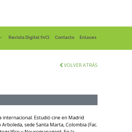
Revista Digital fnCl
Contacto
Enlaces
VOLVER ATRÁS
a internacional. Estudió cine en Madrid
io Arboleda, sede Santa Marta, Colombia (Fac.
atográfico y Neuromanagent. En la