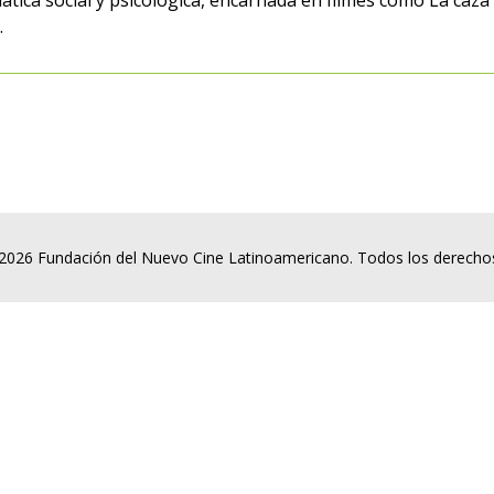
ática social y psicológica, encarnada en filmes como La caza 
.
2026 Fundación del Nuevo Cine Latinoamericano. Todos los derecho