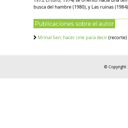
1973; El coro, 1974) se orientó hacia una tem
busca del hambre (1980), y Las ruinas (1984)
Publicaciones sobre el autor
Mrinal Sen: hacer cine para decir
(recorte)
© Copyright 