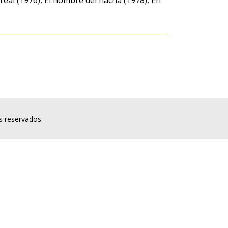
real (1976), El hombre del hacha (1978), En
s reservados.