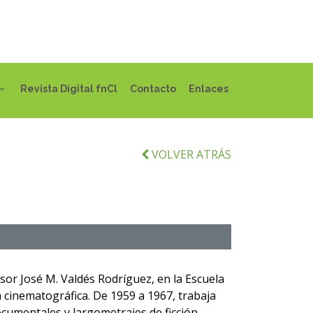
Revista Digital fnCl
Contacto
Enlaces
VOLVER ATRÁS
sor José M. Valdés Rodríguez, en la Escuela
a cinematográfica. De 1959 a 1967, trabaja
cumentales y largometrajes de ficción.