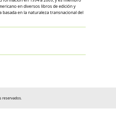
 su formación en 1994 a 2009, y es miembro
mericano en diversos libros de edición y
ria basada en la naturaleza transnacional del
s reservados.