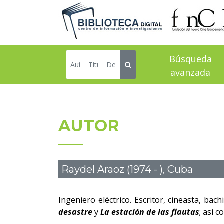
Búsqueda
avanzada
AUTOR
Raydel Araoz (1974 - ), Cuba
Ingeniero eléctrico. Escritor, cineasta, ba
desastre
y
La estación de las flautas
; así 