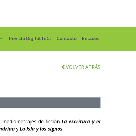
Revista Digital fnCl
Contacto
Enlaces
VOLVER ATRÁS
os mediometrajes de ficción
La escritura y el
andrían
y
La Isla y los signos
.