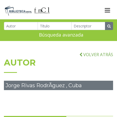
Búsqueda avanzada
VOLVER ATRÁS
AUTOR
Jorge Rivas RodrÃ­guez , Cuba