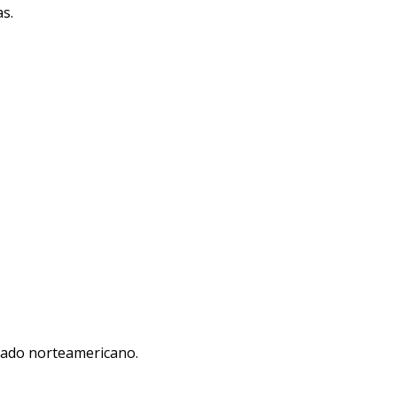
as.
imado norteamericano.