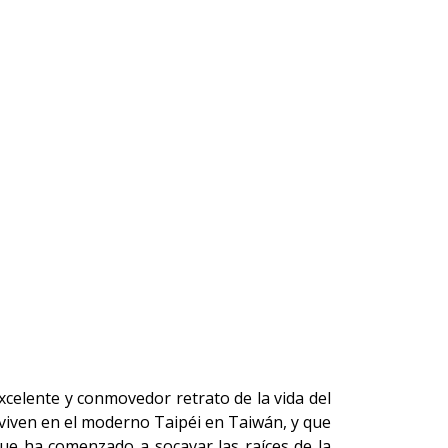
excelente y conmovedor retrato de la vida del
 viven en el moderno Taipéi en Taiwán, y que
que ha comenzado a socavar las raíces de la