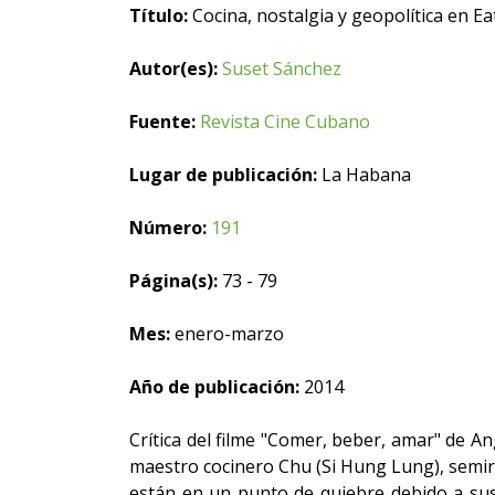
Título:
Cocina, nostalgia y geopolítica en 
Autor(es):
Suset Sánchez
Fuente:
Revista Cine Cubano
Lugar de publicación:
La Habana
Número:
191
Página(s):
73 - 79
Mes:
enero-marzo
Año de publicación:
2014
Crítica del filme "Comer, beber, amar" de An
maestro cocinero Chu (Si Hung Lung), semirr
están en un punto de quiebre debido a sus 