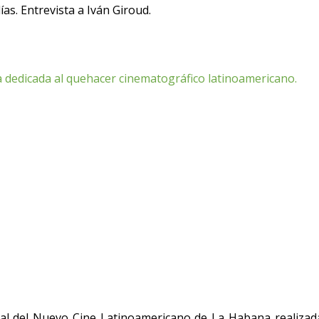
ías. Entrevista a Iván Giroud.
 dedicada al quehacer cinematográfico latinoamericano.
tival del Nuevo Cine Latinoamericano de La Habana realizad