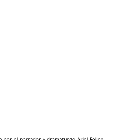
a por el narrador y dramaturgo Ariel Felipe