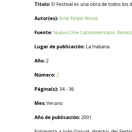
Título:
El Festival es una obra de todos los d
Autor(es):
Ariel Felipe Wood
Fuente:
Nuevo Cine Latinomericano. Revista
Lugar de publicación:
La Habana
Año:
2
Número:
2
Página(s):
34 - 36
Mes:
Verano
Año de publicación:
2001
Entrevista a Iván Giroud, director del Fes