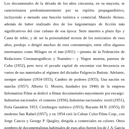
Los documentales de la década de los años cincuenta, en su mayoría, se
caracterizaron predominantemente por su espíritu propagandístico,
incluyendo a menudo una función turística o comercial. Manolo Alonso,
además de haber realizado dos de los largometrajes de ficción más
significativos del cine cubano de esa época: Siete muertes a plazo fijo y
Casta de roble, y de ser la personalidad rectora de los noticiarios de esos
años, produjo o dirigió muchos de esos cortometrajes, entre ellos algunos
interesantes como Milagro en el mar (1951) —premio de la Federación de
Redactores Cinematográficos y Teatrales— y Virgen morena, patrona de
Cuba (1952), pero tuvo el pecado capital de encomiar con frecuencia en
varios de sus materiales al régimen del dictador Fulgencio Batista: Adelante,
siempre adelante (1954-1955), Cambio de poderes (1955), Una nación en
marcha (1957). Alberto G. Montes, fundador (en 1946) de la empresa
Information Films se dedicó a filmar documentales mayormente por encargo:
Industrias nacionales: el cemento (1950), Industrias nacionales: textil (1951),
Feria Ganadera 1953, Cienfuegos turístico (1953), Bayamo M.N. (1955), El
moderno San Rafael (1957), y en 1954 creó la Cuban Color Films Corp., con
Jorge Cancio y George P. Quigley, dirigida a comerciales en colores. Otros
nombres de documentalistas habituales de esos años fueron los de J. A. García