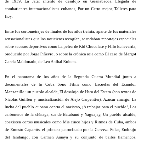
de 1939, La Jata: intento de desalojo en Guanabacoa, Llegada de
combatientes internacionalistas cubanos, Por un Cerro mejor, Talleres para
Hoy.
Entre los cortometrajes de finales de los años treinta, aparte de los materiales
sensacionalistas que los noticieros recogían, se rodaban reportajes especiales
sobre sucesos deportivos como La pelea de Kid Chocolate y Fillo Echevarría,
producido por Jorge Piñeyro, o sobre la crónica roja como El caso de Margot
García Maldonado, de Leo Aníbal Rubens.
En el panorama de los años de la Segunda Guerra Mundial junto a
documentales de la Cuba Sono Films como Escuelas del Ecuador,
Manzanillo: un pueblo alcalde, El desalojo de Hato del Estero (con textos de
Nicolás Guillén y musicalización de Alejo Carpentier), Azúcar amargo, La
lucha del pueblo cubano contra el nazismo, ¡A trabajar para el pueblo!, Los
carboneros de la ciénaga, sur de Batabanó y Yaguajay, Un pueblo alcalde,
coexisten cortos musicales como Mis cinco hijos y Ritmos de Cuba, ambos
de Ernesto Caparrós, el primero patrocinado por la Cerveza Polar; Embrujo
del fandango, con Carmen Amaya y su conjunto de bailes flamencos,