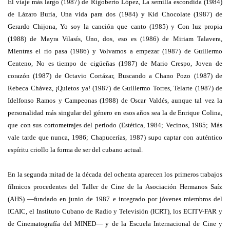
El viaje más largo (1987) de Rigoberto López, La semilla escondida (1984)
de Lázaro Buría, Una vida para dos (1984) y Kid Chocolate (1987) de
Gerardo Chijona, Yo soy la canción que canto (1985) y Con luz propia
(1988) de Mayra Vilasís, Uno, dos, eso es (1986) de Miriam Talavera,
Mientras el río pasa (1986) y Volvamos a empezar (1987) de Guillermo
Centeno, No es tiempo de cigüeñas (1987) de Mario Crespo, Joven de
corazón (1987) de Octavio Cortázar, Buscando a Chano Pozo (1987) de
Rebeca Chávez, ¡Quietos ya! (1987) de Guillermo Torres, Telarte (1987) de
Idelfonso Ramos y Campeonas (1988) de Oscar Valdés, aunque tal vez la
personalidad más singular del género en esos años sea la de Enrique Colina,
que con sus cortometrajes del período (Estética, 1984; Vecinos, 1985; Más
vale tarde que nunca, 1986; Chapucerías, 1987) supo captar con auténtico
espíritu criollo la forma de ser del cubano actual.
En la segunda mitad de la década del ochenta aparecen los primeros trabajos
fílmicos procedentes del Taller de Cine de la Asociación Hermanos Saíz
(AHS) —fundado en junio de 1987 e integrado por jóvenes miembros del
ICAIC, el Instituto Cubano de Radio y Televisión (ICRT), los ECITV-FAR y
de Cinematografía del MINED— y de la Escuela Internacional de Cine y