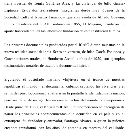
tierra nuestra, de Tomás Gutiérrez Alea, y La vivienda, de Julio García-
Espinosa. Estos dos realizadores, integrantes desde muy jóvenes de la
Sociedad Cultural Nuestro Tiempo, y que con ayuda de Alfredo Guevara,
futuro presidente del ICAIC, rodaran en 1955, El Mégano, brindaron un
aporte trascendental en las labores de fundación de esta institución fílmica.
Los primeros documentales producidos por el ICAIC dieron muestras de la
nueva realidad social del país. Sexto aniversario, de Julio García-Espinosa, y
Construcciones rurales, de Humberto Arenal, ambos de 1959, son ejemplos
testimoniales notables de esta obra documental inicial.
Siguiendo el postulado martiano «injértese en el tronco de nuestras
repúblicas el mundo», el documental cubano, captando las vivencias y el
sentir del pueblo, comenzó a reflejar en la pantalla la identidad de la nación,
pero sin dejar de recoger los sucesos y hechos del mundo contemporáneo.
Desde junio de 1960, el Noticiero ICAIC Latinoamericano se encargaría de
narrar los principales acontecimientos que ocurrirían en el país y en el
extranjero. Su fundador y animador, Santiago Álvarez, a quien la práctica
creadora transformó, con los años, de aprendiz en maestro del celuloide,