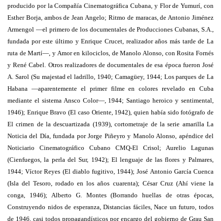
producido por la Compañía Cinematográfica Cubana, y Flor de Yumurí, con
Esther Borja, ambos de Jean Angelo; Ritmo de maracas, de Antonio Jiménez
Armengol —el primero de los documentales de Producciones Cubanas, S.A.,
fundada por este último y Enrique Crucet, realizador años más tarde de La
ruta de Martí—, y Amor en kilociclos, de Manolo Alonso, con Rosita Fornés
y René Cabel. Otros realizadores de documentales de esa época fueron José
A. Sarol (Su majestad el ladrillo, 1940; Camagüey, 1944; Los parques de La
Habana —aparentemente el primer filme en colores revelado en Cuba
mediante el sistema Ansco Color—, 1944; Santiago heroico y sentimental,
1946); Enrique Bravo (El caso Oriente, 1942), quien había sido fotógrafo de
El crimen de la descuartizada (1939), cortometraje de la serie amarilla La
Noticia del Día, fundada por Jorge Piñeyro y Manolo Alonso, apéndice del
Noticiario Cinematográfico Cubano CMQ-El Crisol; Aurelio Lagunas
(Cienfuegos, la perla del Sur, 1942); El lenguaje de las flores y Palmares,
1944; Víctor Reyes (El diablo fugitivo, 1944); José Antonio García Cuenca
(Isla del Tesoro, rodado en los años cuarenta); César Cruz (Ahí viene la
conga, 1946); Alberto G. Montes (Borrando huellas de otras épocas,
Construyendo nidos de esperanza, Distancias fáciles, Nace un futuro, todos
de 1946, casi todos propagandísticos por encargo del gobierno de Grau San