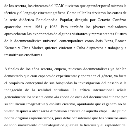
de los sesenta, los cineastas del ICAIC tuvieron que aprender por sí mismos la
técnica y el lenguaje cinematográficos. Como taller les sirvieron los cortos de
la serie didáctica Enciclopedia Popular, dirigida por Octavio Cortázar,
aparecidos entre 1961 y 1963. Pero también los jóvenes realizadores
aprovecharon las experiencias de algunos visitantes y representantes ilustres
de la documentalística universal contemporánea como Joris Ivens, Roman
Karmen y Chris Marker, quienes vinieron a Cuba dispuestos a trabajar y a
trasmitir sus enseñanzas.
A finales de los años sesenta, empero, nuestros documentalistas ya habían
demostrado que eran capaces de experimentar y aportar en el género, ya fuera
el propósito conceptual de sus búsquedas la investigación del pasado o la
indagación de la realidad cotidiana. La crítica internacional señala
generalmente los sesenta como «la época de oro» del documental cubano por
su ebullición imaginativa y espíritu creativo, apuntando que el género no ha
vuelto después a alcanzar la dimensión artística de aquella etapa. Este juicio
podría originar esquematismos, pues debe considerarse que los primeros años
de todo movimiento cinematográfico guardan la frescura y el esplendor del