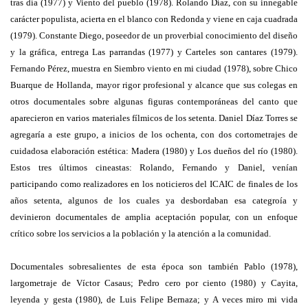
tras día (1977) y Viento del pueblo (1978). Rolando Díaz, con su innegable
carácter populista, acierta en el blanco con Redonda y viene en caja cuadrada
(1979). Constante Diego, poseedor de un proverbial conocimiento del diseño
y la gráfica, entrega Las parrandas (1977) y Carteles son cantares (1979).
Fernando Pérez, muestra en Siembro viento en mi ciudad (1978), sobre Chico
Buarque de Hollanda, mayor rigor profesional y alcance que sus colegas en
otros documentales sobre algunas figuras contemporáneas del canto que
aparecieron en varios materiales fílmicos de los setenta. Daniel Díaz Torres se
agregaría a este grupo, a inicios de los ochenta, con dos cortometrajes de
cuidadosa elaboración estética: Madera (1980) y Los dueños del río (1980).
Estos tres últimos cineastas: Rolando, Fernando y Daniel, venían
participando como realizadores en los noticieros del ICAIC de finales de los
años setenta, algunos de los cuales ya desbordaban esa categroía y
devinieron documentales de amplia aceptación popular, con un enfoque
crítico sobre los servicios a la población y la atención a la comunidad.
Documentales sobresalientes de esta época son también Pablo (1978),
largometraje de Víctor Casaus; Pedro cero por ciento (1980) y Cayita,
leyenda y gesta (1980), de Luis Felipe Bernaza; y A veces miro mi vida