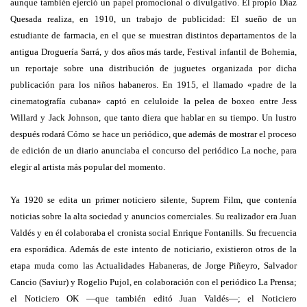
aunque también ejerció un papel promocional o divulgativo. El propio Díaz
Quesada realiza, en 1910, un trabajo de publicidad: El sueño de un
estudiante de farmacia, en el que se muestran distintos departamentos de la
antigua Droguería Sarrá, y dos años más tarde, Festival infantil de Bohemia,
un reportaje sobre una distribución de juguetes organizada por dicha
publicación para los niños habaneros. En 1915, el llamado «padre de la
cinematografía cubana» captó en celuloide la pelea de boxeo entre Jess
Willard y Jack Johnson, que tanto diera que hablar en su tiempo. Un lustro
después rodará Cómo se hace un periódico, que además de mostrar el proceso
de edición de un diario anunciaba el concurso del periódico La noche, para
elegir al artista más popular del momento.
Ya 1920 se edita un primer noticiero silente, Suprem Film, que contenía
noticias sobre la alta sociedad y anuncios comerciales. Su realizador era Juan
Valdés y en él colaboraba el cronista social Enrique Fontanills. Su frecuencia
era esporádica. Además de este intento de noticiario, existieron otros de la
etapa muda como las Actualidades Habaneras, de Jorge Piñeyro, Salvador
Cancio (Saviur) y Rogelio Pujol, en colaboración con el periódico La Prensa;
el Noticiero OK —que también editó Juan Valdés—; el Noticiero