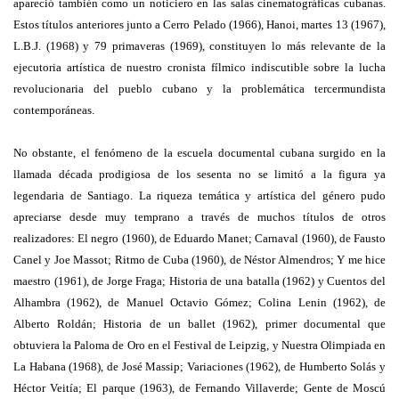
apareció también como un noticiero en las salas cinematográficas cubanas.
Estos títulos anteriores junto a Cerro Pelado (1966), Hanoi, martes 13 (1967),
L.B.J. (1968) y 79 primaveras (1969), constituyen lo más relevante de la
ejecutoria artística de nuestro cronista fílmico indiscutible sobre la lucha
revolucionaria del pueblo cubano y la problemática tercermundista
contemporáneas.
No obstante, el fenómeno de la escuela documental cubana surgido en la
llamada década prodigiosa de los sesenta no se limitó a la figura ya
legendaria de Santiago. La riqueza temática y artística del género pudo
apreciarse desde muy temprano a través de muchos títulos de otros
realizadores: El negro (1960), de Eduardo Manet; Carnaval (1960), de Fausto
Canel y Joe Massot; Ritmo de Cuba (1960), de Néstor Almendros; Y me hice
maestro (1961), de Jorge Fraga; Historia de una batalla (1962) y Cuentos del
Alhambra (1962), de Manuel Octavio Gómez; Colina Lenin (1962), de
Alberto Roldán; Historia de un ballet (1962), primer documental que
obtuviera la Paloma de Oro en el Festival de Leipzig, y Nuestra Olimpiada en
La Habana (1968), de José Massip; Variaciones (1962), de Humberto Solás y
Héctor Veitía; El parque (1963), de Fernando Villaverde; Gente de Moscú