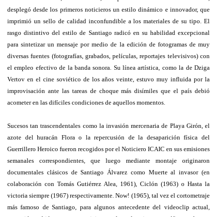
desplegó desde los primeros noticieros un estilo dinámico e innovador, que
imprimió un sello de calidad inconfundible a los materiales de su tipo. El
rasgo distintivo del estilo de Santiago radicó en su habilidad excepcional
para sintetizar un mensaje por medio de la edición de fotogramas de muy
diversas fuentes (fotografías, grabados, películas, reportajes televisivos) con
el empleo efectivo de la banda sonora. Su línea artística, como la de Dziga
Vertov en el cine soviético de los años veinte, estuvo muy influida por la
improvisación ante las tareas de choque más disímiles que el país debió
acometer en las difíciles condiciones de aquellos momentos.
Sucesos tan trascendentales como la invasión mercenaria de Playa Girón, el
azote del huracán Flora o la repercusión de la desaparición física del
Guerrillero Heroico fueron recogidos por el Noticiero ICAIC en sus emisiones
semanales correspondientes, que luego mediante montaje originaron
documentales clásicos de Santiago Álvarez como Muerte al invasor (en
colaboración con Tomás Gutiérrez Alea, 1961), Ciclón (1963) o Hasta la
victoria siempre (1967) respectivamente. Now! (1965), tal vez el cortometraje
más famoso de Santiago, para algunos antecedente del videoclip actual,