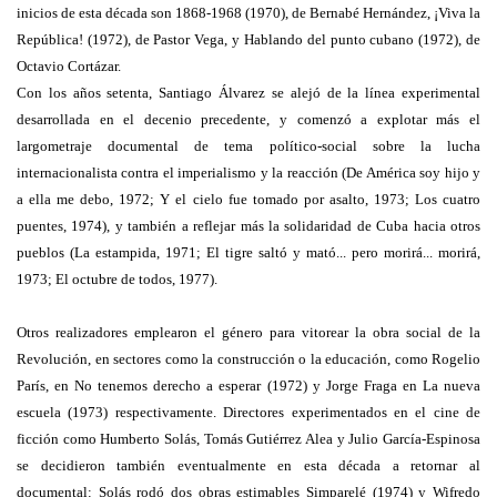
inicios de esta década son 1868-1968 (1970), de Bernabé Hernández, ¡Viva la
República! (1972), de Pastor Vega, y Hablando del punto cubano (1972), de
Octavio Cortázar.
Con los años setenta, Santiago Álvarez se alejó de la línea experimental
desarrollada en el decenio precedente, y comenzó a explotar más el
largometraje documental de tema político-social sobre la lucha
internacionalista contra el imperialismo y la reacción (De América soy hijo y
a ella me debo, 1972; Y el cielo fue tomado por asalto, 1973; Los cuatro
puentes, 1974), y también a reflejar más la solidaridad de Cuba hacia otros
pueblos (La estampida, 1971; El tigre saltó y mató... pero morirá... morirá,
1973; El octubre de todos, 1977).
Otros realizadores emplearon el género para vitorear la obra social de la
Revolución, en sectores como la construcción o la educación, como Rogelio
París, en No tenemos derecho a esperar (1972) y Jorge Fraga en La nueva
escuela (1973) respectivamente. Directores experimentados en el cine de
ficción como Humberto Solás, Tomás Gutiérrez Alea y Julio García-Espinosa
se decidieron también eventualmente en esta década a retornar al
documental: Solás rodó dos obras estimables Simparelé (1974) y Wifredo