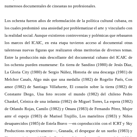
numerosos documentales de cineastas no profesionales.
Los ochenta fueron años de reformulación de la política cultural cubana, en
los cuales predominó una ansiedad por problematizar el arte y vincularlo con
la realidad social. Aunque existieron controversias y polémicas que rebasaron
los marcos del ICAIC, en esta etapa tuvieron acceso al documental otras
talentosas nuevas figuras que realizaron obras meritorias de diversos temas.
Entre la producción más descollante del documental cubano del ICAIC de
los ochenta pueden enumerarse: En tierra de Sandino (1980) de Jesús Díaz,
La Gloria City (1980) de Sergio Núñez, Historia de una descarga (1981) de
Melchor Casals, Algo más que una medalla (1982) de Rogelio París, Con
amor (1982) de Santiago Villafuerte, El corazón sobre la tierra (1982) de
Constante Diego, Una foto recorre el mundo (1982) del chileno Pedro
Chaskel, Crónica de una infamia (1982) de Miguel Torres, La espera (1982)
de Orlando Rojas, Camilo (1982) y Omara (1983) de Fernando Pérez, Mujer
ante el espejo (1983) de Marisol Trujillo, Los marielitos (1983) y Niños
desaparecidos (1985) de Estela Bravo —en coproducción con el ICRT y Sky
Productions respectivamente—, Granada, el despegue de un sueño (1983) y