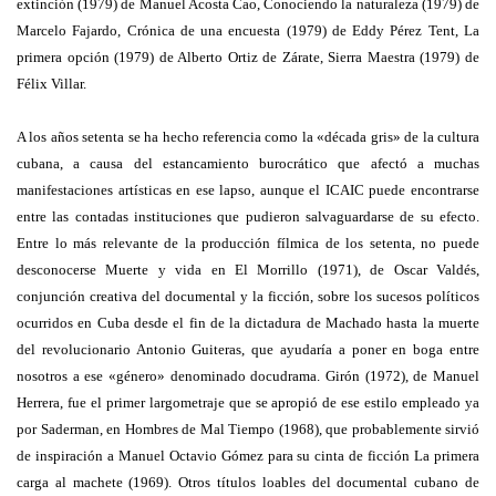
extinción (1979) de Manuel Acosta Cao, Conociendo la naturaleza (1979) de
Marcelo Fajardo, Crónica de una encuesta (1979) de Eddy Pérez Tent, La
primera opción (1979) de Alberto Ortiz de Zárate, Sierra Maestra (1979) de
Félix Villar.
A los años setenta se ha hecho referencia como la «década gris» de la cultura
cubana, a causa del estancamiento burocrático que afectó a muchas
manifestaciones artísticas en ese lapso, aunque el ICAIC puede encontrarse
entre las contadas instituciones que pudieron salvaguardarse de su efecto.
Entre lo más relevante de la producción fílmica de los setenta, no puede
desconocerse Muerte y vida en El Morrillo (1971), de Oscar Valdés,
conjunción creativa del documental y la ficción, sobre los sucesos políticos
ocurridos en Cuba desde el fin de la dictadura de Machado hasta la muerte
del revolucionario Antonio Guiteras, que ayudaría a poner en boga entre
nosotros a ese «género» denominado docudrama. Girón (1972), de Manuel
Herrera, fue el primer largometraje que se apropió de ese estilo empleado ya
por Saderman, en Hombres de Mal Tiempo (1968), que probablemente sirvió
de inspiración a Manuel Octavio Gómez para su cinta de ficción La primera
carga al machete (1969). Otros títulos loables del documental cubano de