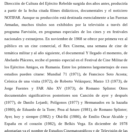
Dirección de Cultura del Ejército Rebelde surgida dos años antes, produciría
a partir de la fecha citada filmes didácticos, documentales y el noticiero
NOTIFAR. Aunque su producción está destinada esencialmente a las Fuerzas
Armadas, muchos títulos son exhibidos por la televisión a través del
programa Farvisión, en programas especiales de los cines y en festivales
nacionales y extranjeros. En noviembre de 1968 se ofrece por primera vez al
público en un cine comercial, el Rex Cinema, una semana de cine de
temática militar y al año siguiente, el documental Y llegado el momento, de
Abelardo Pláceres, recibe el premio especial en el Festival de Cine Militar de
los Ejércitos Amigos, en Rumania. Entre los primeros largometrajes de esos
estudios pueden citarse: Mundial 71 (1971), de Francisco Soto Acosta;
Crónica de una visita (1972), de Roberto Velázquez; Marzo 13 (1973), de
Jorge Fuentes y FAR Año XV (1973), de Romano Splinter. Otros
documentales significativos posteriores son Canción de ayer y después
(1977), de Danilo Lejardi; Polígonos (1977) y Hermanados en la hazaña
(1980), de Eduardo de la Torre; Proa al futuro (1981), de Romano Splinter;
Ayer, hoy y siempre (1982) y Obá-Ilú (1986), de Emilio Oscar Alcalde y
España en el corazón (1982), de Belkis Vega. En diciembre de 1978
adoptarían ya el nombre de Estudios Cinematográficos y de Televisión de las