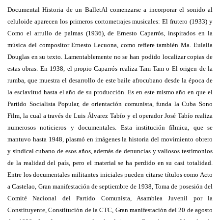
Documental Historia de un BalletAl comenzarse a incorporar el sonido al
celuloide aparecen los primeros cortometrajes musicales: El frutero (1933) y
Como el arrullo de palmas (1936), de Ernesto Caparrós, inspirados en la
música del compositor Ernesto Lecuona, como refiere también Ma. Eulalia
Douglas en su texto. Lamentablemente no se han podido localizar copias de
estas obras. En 1938, el propio Caparrós realiza Tam-Tam o El origen de la
rumba, que muestra el desarrollo de este baile afrocubano desde la época de
la esclavitud hasta el año de su producción. Es en este mismo año en que el
Partido Socialista Popular, de orientación comunista, funda la Cuba Sono
Film, la cual a través de Luis Álvarez Tabío y el operador José Tabío realiza
numerosos noticieros y documentales. Esta institución fílmica, que se
mantuvo hasta 1948, plasmó en imágenes la historia del movimiento obrero
y sindical cubano de esos años, además de denuncias y valiosos testimonios
de la realidad del país, pero el material se ha perdido en su casi totalidad.
Entre los documentales militantes iniciales pueden citarse títulos como Acto
a Castelao, Gran manifestación de septiembre de 1938, Toma de posesión del
Comité Nacional del Partido Comunista, Asamblea Juvenil por la
Constituyente, Constitución de la CTC, Gran manifestación del 20 de agosto