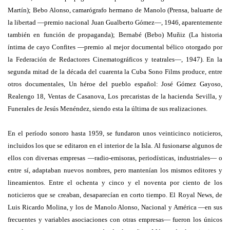
Martín); Bebo Alonso, camarógrafo hermano de Manolo (Prensa, baluarte de
la libertad —premio nacional Juan Gualberto Gómez—, 1946, aparentemente
también en función de propaganda); Bernabé (Bebo) Muñiz (La historia
íntima de cayo Confites —premio al mejor documental bélico otorgado por
la Federación de Redactores Cinematográficos y teatrales—, 1947). En la
segunda mitad de la década del cuarenta la Cuba Sono Films produce, entre
otros documentales, Un héroe del pueblo español: José Gómez Gayoso,
Realengo 18, Ventas de Casanova, Los precaristas de la hacienda Sevilla, y
Funerales de Jesús Menéndez, siendo esta la última de sus realizaciones.
En el período sonoro hasta 1959, se fundaron unos veinticinco noticieros,
incluidos los que se editaron en el interior de la Isla. Al fusionarse algunos de
ellos con diversas empresas —radio-emisoras, periodísticas, industriales— o
entre sí, adaptaban nuevos nombres, pero mantenían los mismos editores y
lineamientos. Entre el ochenta y cinco y el noventa por ciento de los
noticieros que se creaban, desaparecían en corto tiempo. El Royal News, de
Luis Ricardo Molina, y los de Manolo Alonso, Nacional y América —en sus
frecuentes y variables asociaciones con otras empresas— fueron los únicos