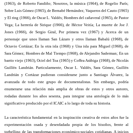
(1963), de Roberto Fandiño; Nosotros, la música (1964), de Rogelio París;
Sobre Luis Gómez (1965), de Bernabé Hernández; Vaqueros del Cauto (1965)
y El ring (1966), de Oscar L. Valdés; Hombres del cañaveral (1965), de Pastor
Vega; La herrería de Sirique (1966), de Héctor Veitía; La muerte de Joe J.
Jones (1966), de Sergio Giral, Por primera vez (1967) y Acerca de un
personaje que unos llaman San Lázaro y otros llaman Babalú (1968), de
Octavio Cortázar; En la otra isla (1968) y Una isla para Miguel (1968), de
Sara Gómez; Hombres de Mal Tiempo (1968), de Alejandro Saderman; En un
barrio viejo (1963), Ociel del Toa (1965) y Coffea Arábiga (1968), de Nicolás
Guillén Landrián. Particularmente, Oscar L. Valdés, Sara Gómez, Guillén
Landrián y Cortázar pudieran considerarse junto a Santiago Álvarez, la
avanzada de todo este grupo de documentalistas. Sin embargo, podría
enumerarse una relación más amplia de obras de estos y otros autores,
rodadas durante los años sesenta, para integrar una antología de lo más
significativo producido por el ICAIC a lo largo de toda su historia.
La característica fundamental en la inspiración creativa de estos años fue la
experimentación osada y desenfadada propia de los bisoños, frente al
torbellino de las transformaciones económico-sociales cotidianas. A inicios