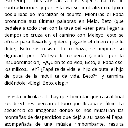
estereotipo, nos acercan a dos sujetos hartos de
contradicciones, y por esta vía se neutraliza cualquier
posibilidad de moralizar el asunto. Mientras el Papa
pronuncia sus últimas palabras en Melo, Beto (que
pedalea a todo tren con la taza del váter para llegar a
tiempo) se cruza en el camino con Meleyo, este se
ofrece para llevarle y quiere pagarle el dinero que le
debe, Beto se resiste, lo rechaza, se impone su
dignidad, pero Meleyo le recuerda (airado, por la
insubordinación): «¿Quién te da vida, Beto, el Papa ese,
los milicos…, eh? ¿Papá te da vida, el hijo de puta, el hijo
de puta de la móvil te da vida, Beto?», y termina
diciéndole: «Elegí, Beto, elegí.»
De esta película solo hay que lamentar que casi al final
los directores pierdan el tono que llevaba el filme. La
secuencia de imágenes donde se nos muestran las
montañas de desperdicios que dejó a su paso el Papa,
acompañada de una música rimbombante, resulta