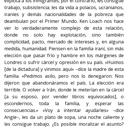
explota a los inmigrantes; por el contrario, les consigue
trabajo, subsistencia; les da vida a polacos, ucranianos,
iraníes y demás nacionalidades de la pobreza que
deambulan por el Primer Mundo. Ken Loach nos hace
ver lo verdaderamente complejo de esta relación,
donde no solo hay explotación, sino también
complicidad, pacto, mercado de intereses y, en alguna
medida, humanidad. Piensen en la familia iraní, sin más
elección que pasar frío y hambre en los márgenes de
Londres o sufrir cárcel y opresión en su país. «Huimos
[de la dictadura] y vinimos aquí» –dice la madre de esta
familia. «Pedimos asilo, pero nos lo denegaron. Nos
dijeron que abandonáramos el país. La elección era
terrible. O volver a Irán, donde le meterían en la cárcel
[a su esposo, por vender libros equivocados], o
escondernos, toda la familia, y esperar las
consecuencias.» «Voy a intentar ayudarles» –dice
Angie–, les da un plato de sopa, una noche caliente y
les consigue trabajo. ¿Es posible moralizar el asunto?