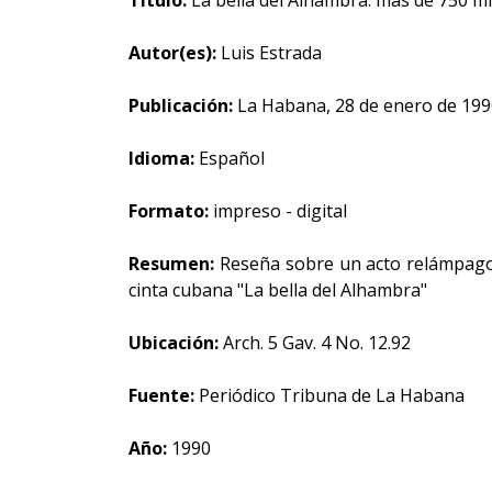
Título:
La bella del Alhambra: más de 750 m
Autor(es):
Luis Estrada
Publicación:
La Habana, 28 de enero de 199
Idioma:
Español
Formato:
impreso - digital
Resumen:
Reseña sobre un acto relámpago, 
cinta cubana "La bella del Alhambra"
Ubicación:
Arch. 5 Gav. 4 No. 12.92
Fuente:
Periódico Tribuna de La Habana
Año:
1990