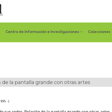
Centro de Información e Investigaciones
Colecciones
 de la pantalla grande con otras artes
935 - )
de sus redes. Relación de la pantalla grande con otras artes