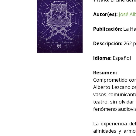
Autor(es):
José Al
Publicación:
La Ha
Descripción:
262 p.
Idioma:
Español
Resumen:
Comprometido con e
Alberto Lezcano os
vasos comunicantes
teatro, sin olvidar
fenómeno audiovis
La experiencia del
afinidades y armo