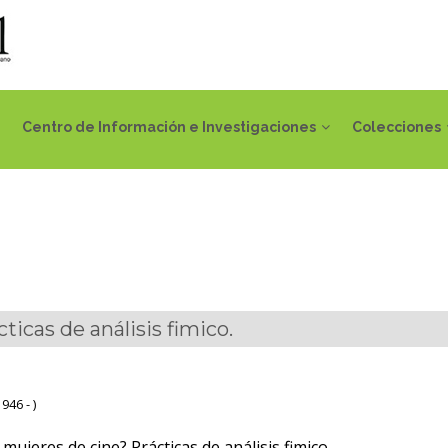
Centro de Información e Investigaciones
Colecciones
icas de análisis fimico.
946 - )
mujeres de cine? Prácticas de análisis fimico.