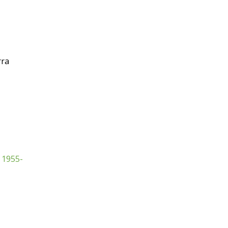
rra
1955-