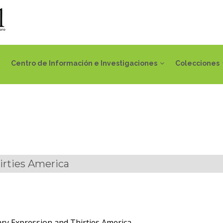
Centro de Información e Investigaciones
Colecciones
rties America
y Expression and Thirties America