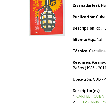
Diseñador(es):
Nel
Publicación:
Cuba 
Descripción:
col. ;
Idioma:
Español
Técnica:
Cartulina 
Resumen:
(Granada
Baños (1986 - 2011
Ubicación:
CUB - 
Descriptor(es)
1.
CARTEL - CUBA
2.
EICTV - ANIVER