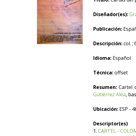
Diseñador(es):
Grá
Publicación:
España
Descripción:
col. ;
Idioma:
Español
Técnica:
offset
Resumen:
Cartel d
Gutiérrez Alea
, ba
Ubicación:
ESP - 4
Descriptor(es)
1.
CARTEL - COLO