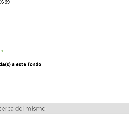
:X-69
OS
ada(s) a este fondo
acerca del mismo