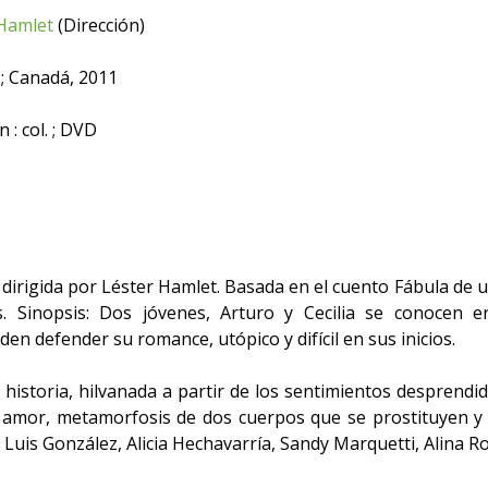
 Hamlet
(Dirección)
; Canadá, 2011
 : col. ; DVD
 dirigida por Léster Hamlet. Basada en el cuento Fábula de un
. Sinopsis: Dos jóvenes, Arturo y Cecilia se conocen e
den defender su romance, utópico y difícil en sus inicios.
ta historia, hilvanada a partir de los sentimientos desprend
l amor, metamorfosis de dos cuerpos que se prostituyen y
 Luis González, Alicia Hechavarrí­a, Sandy Marquetti, Alina R