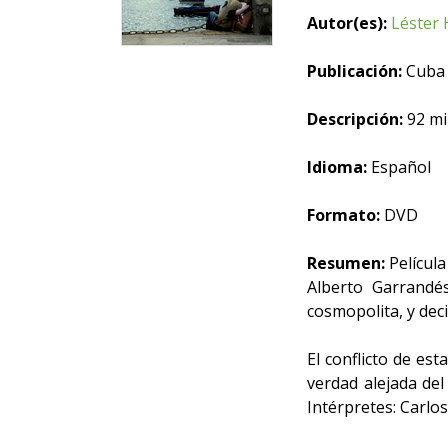
Autor(es):
Léster
Publicación:
Cuba 
Descripción:
92 min
Idioma:
Español
Formato:
DVD
Resumen:
Película
Alberto Garrandés
cosmopolita, y deci
El conflicto de es
verdad alejada de
Intérpretes: Carlos