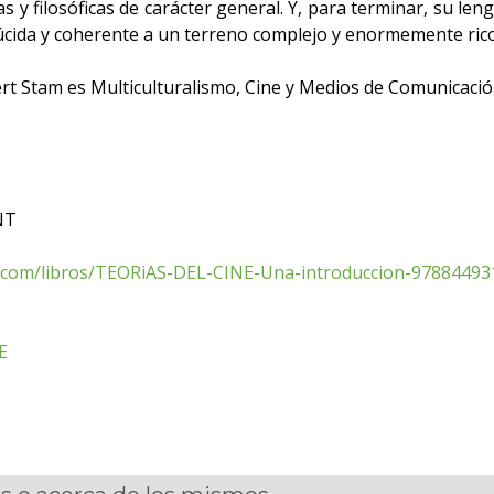
as y filosóficas de carácter general. Y, para terminar, su len
úcida y coherente a un terreno complejo y enormemente rico
rt Stam es Multiculturalismo, Cine y Medios de Comunicación
NT
com/libros/TEORiAS-DEL-CINE-Una-introduccion-97884493
E