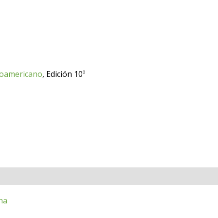
inoamericano
, Edición 10º
na