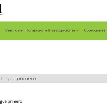
Centro de Información e Investigaciones
Colecciones
 llegué primero¨
egué primero¨