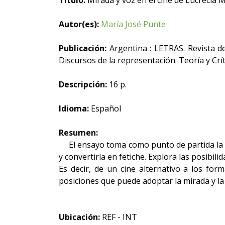
Título:
Mirada y voz en el cine de Lucrecia Ma
Autor(es):
María José Punte
Publicación:
Argentina : LETRAS. Revista de
Discursos de la representación. Teoría y Crí
Descripción:
16 p.
Idioma:
Español
Resumen:
El ensayo toma como punto de partida la pos
y convertirla en fetiche. Explora las posibi
Es decir, de un cine alternativo a los fo
posiciones que puede adoptar la mirada y la 
Ubicación:
REF - INT