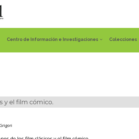
Centro de Información e Investigaciones
Colecciones
s y el film cómico.
Grigori
nes de los film clásicos y el film cómico.