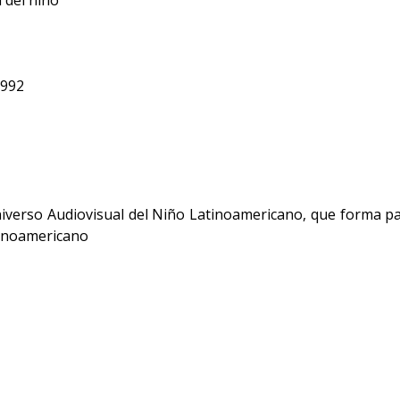
 del niño
1992
iverso Audiovisual del Niño Latinoamericano, que forma part
tinoamericano