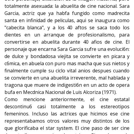
totalmente asexuada: la abuelita de cine nacional. Sara
Garcia, actriz que ya habfa fungido como madrecita
santa en infinidad de peliculas, aqui se inaugura como
"cabecita blanca", y a los 40 aftos se saca todo los
dientes en un arranque de profesionalismo, para
convertirse en abuelita durante 40 afios de cine. El
personaje que encarna Sara Garcia sufre una evoluci6n:
de dulce y bondadosa viejita se convierte en picara y
c6mica, en abuela con puro mas macha que sus nietos y
finalmente cumple su ciclo vital anios despues cuando
se convierte en una abuelita irreverente, mal hablada y
tragona que muere de indigesti6n en un acto de opera
bufa en Mecdnica Nacional de Luis Alcoriza (1971).
Como mencione anteriormente, el cine estatal
descontinu6 casi totalmente a los estereotipos
femeninos. Incluso las actrices que hicimos ese cine
representabamos otros valores muy distintos de los
que glorificaba el star system. El cine paso de ser cine