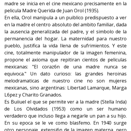
madre se inicia en el cine mexicano precisamente en la
pelicula Madre Querida de Juan Orol (1935).
En ella, Orol manipula a un puiblico predispuesto a ver
en la madre el centro absoluto del ambito familiar, dada
la ausencia generalizada del padre, y el simbolo de la
permanencia del hogar. La maternidad para nuestro
pueblo, justifica la vida Ilena de sufrimientos. Y este
cine, totalmente manipulador de la imagen femenina,
propone el axioma que repitiran cientos de peliculas
mexicanas: "El coraz6n de una madre nunca se
equivoca." Un dato curioso: las grandes heroinas
melodramaticas de nuestro cine no son mujeres
mexicanas, sino argentinas: Libertad Lamarque, Marga
L6pez y Charito Granados.
Es Buiiuel el que se permite ver a la madre (Stella Inda)
de Los Olvidados (1953) como un ser humano
verdadero que incluso llega a negarle un pan a su hijo.
En su epoca se le ve como blasfemo. En 1940 surge
otro personaje, extensi6n de la imagen materna, pero