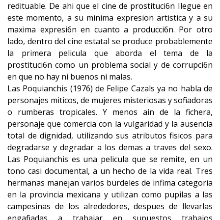
redituable. De ahi que el cine de prostituci6n Ilegue en
este momento, a su minima expresion artistica y a su
maxima expresi6n en cuanto a producci6n. Por otro
lado, dentro del cine estatal se produce probablemente
la primera pelicula que aborda el tema de la
prostituci6n como un problema social y de corrupci6n
en que no hay ni buenos ni malas.
Las Poquianchis (1976) de Felipe Cazals ya no habla de
personajes miticos, de mujeres misteriosas y sofiadoras
o rumberas tropicales. Y menos ain de la fichera,
personaje que comercia con la vulgaridad y la ausencia
total de dignidad, utilizando sus atributos fisicos para
degradarse y degradar a los demas a traves del sexo.
Las Poquianchis es una pelicula que se remite, en un
tono casi documental, a un hecho de la vida real. Tres
hermanas manejan varios burdeles de infima categoria
en la provincia mexicana y utilizan como pupilas a las
campesinas de los alrededores, despues de llevarlas
engafiadas a trabajar en supuestos trabajos