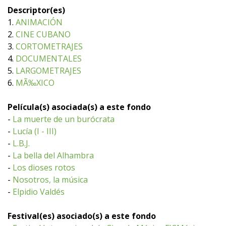
Descriptor(es)
1.
ANIMACIÓN
2.
CINE CUBANO
3.
CORTOMETRAJES
4.
DOCUMENTALES
5.
LARGOMETRAJES
6.
MÃ‰XICO
Película(s) asociada(s) a este fondo
-
La muerte de un burócrata
-
Lucía (I - III)
-
L.B.J.
-
La bella del Alhambra
-
Los dioses rotos
-
Nosotros, la música
-
Elpidio Valdés
Festival(es) asociado(s) a este fondo