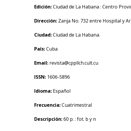
Edición:
Ciudad de La Habana : Centro Provinc
Dirección:
Zanja No. 732 entre Hospital y A
Ciudad:
Ciudad de La Habana.
País:
Cuba
Email:
revista@cppllch.cult.cu
ISSN:
1606-5896
Idioma:
Español
Frecuencia:
Cuatrimestral
Descripción:
60 p. : fot. b y n