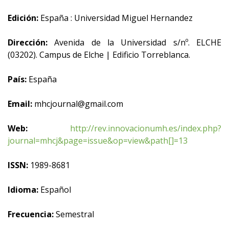
Edición:
España : Universidad Miguel Hernandez
Dirección:
Avenida de la Universidad s/nº. ELCHE
(03202). Campus de Elche | Edificio Torreblanca.
País:
España
Email:
mhcjournal@gmail.com
Web:
http://rev.innovacionumh.es/index.php?
journal=mhcj&page=issue&op=view&path[]=13
ISSN:
1989-8681
Idioma:
Español
Frecuencia:
Semestral