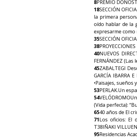
8
PREMIO DONOSTIA. 
18
SECCIÓN OFICIAL
la primera person
oído hablar de la
expresarme como 
35
SECCIÓN OFICIA
38
PROYECCIONES ES
40
NUEVOS DIRECTO
FERNÁNDEZ (Las let
45
ZABALTEGI Desci
GARCÍA IBARRA E 
•Paisajes, sueños
53
PERLAK.Un espac
54
VELÓDROMOUn s
(Vida perfecta): “B
65
40 años de El c
71
Los oficios: E
T38IÑAKI VILLUEN
95
Residencias Aca