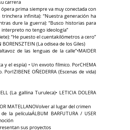
su carrera
 ópera prima siempre va muy conectada con
inchera infinita): “Nuestra generación ha
ras dure la guerra): “Busco historias para
nterpreto no tengo ideología”
: “He puesto el cuentakilómetros a cero”
 BORENSZTEIN (La odisea de los Giles)
tavoz de las lenguas de la calle”•MAIDER
a y el espía) • Un exvoto fílmico. PorCHEMA
o. PorIZIBENE OÑEDERRA (Escenas de vida)
 (La gallina Turuleca)• LETICIA DOLERA
CTOR MATELLANOVolver al lugar del crimen
en de la películaÁLBUM BARFUTURA / USER
moción
presentan sus proyectos