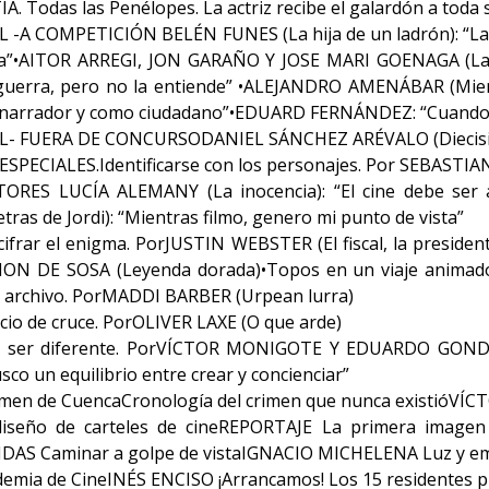
Todas las Penélopes. La actriz recibe el galardón a toda 
 -A COMPETICIÓN BELÉN FUNES (La hija de un ladrón): “La
a”•AITOR ARREGI, JON GARAÑO Y JOSE MARI GOENAGA (La tr
 guerra, pero no la entiende” •ALEJANDRO AMENÁBAR (Mient
narrador y como ciudadano”•EDUARD FERNÁNDEZ: “Cuando i
L- FUERA DE CONCURSODANIEL SÁNCHEZ ARÉVALO (Diecisiete)
PECIALES.Identificarse con los personajes. Por SEBASTIAN
RES LUCÍA ALEMANY (La inocencia): “El cine debe ser al
ras de Jordi): “Mientras filmo, genero mi punto de vista”
frar el enigma. PorJUSTIN WEBSTER (El fiscal, la president
ION DE SOSA (Leyenda dorada)•Topos en un viaje animad
 y archivo. PorMADDI BARBER (Urpean lurra)
io de cruce. PorOLIVER LAXE (O que arde)
er diferente. PorVÍCTOR MONIGOTE Y EDUARDO GONDELL
usco un equilibrio entre crear y concienciar”
rimen de CuencaCronología del crimen que nunca existióVÍ
l diseño de carteles de cineREPORTAJE La primera imag
DAS Caminar a golpe de vistaIGNACIO MICHELENA Luz y e
demia de CineINÉS ENCISO ¡Arrancamos! Los 15 residentes 