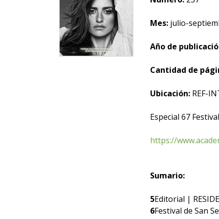
Mes:
julio-septiem
Año de publicació
Cantidad de pági
Ubicación:
REF-IN
Especial 67 Festiva
https://www.acade
Sumario:
5
Editorial | RESI
6
Festival de San S