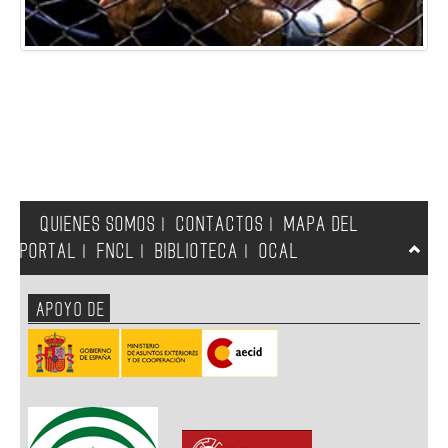
QUIENES SOMOS
CONTACTOS
MAPA DEL
|
|
PORTAL
FNCL
BIBLIOTECA
OCAL
|
|
|
APOYO DE