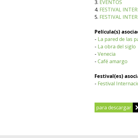
3.
EVENTOS
4.
FESTIVAL INTE
5.
FESTIVAL INTE
Película(s) asoci
-
La pared de las p
-
La obra del siglo
-
Venecia
-
Café amargo
Festival(es) asoc
-
Festival Internac
para descargar