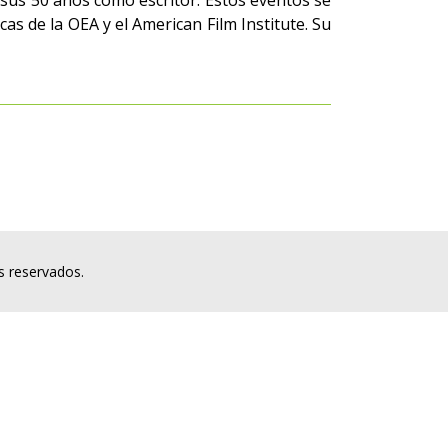
sus 50 años como escritor. Estos eventos se
 de la OEA y el American Film Institute. Su
s reservados.