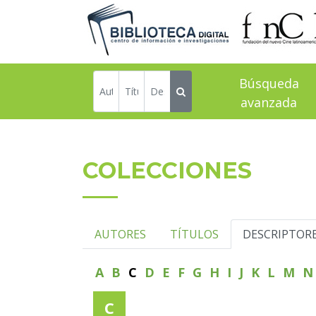
Búsqueda
avanzada
COLECCIONES
AUTORES
TÍTULOS
DESCRIPTOR
A
B
C
D
E
F
G
H
I
J
K
L
M
C