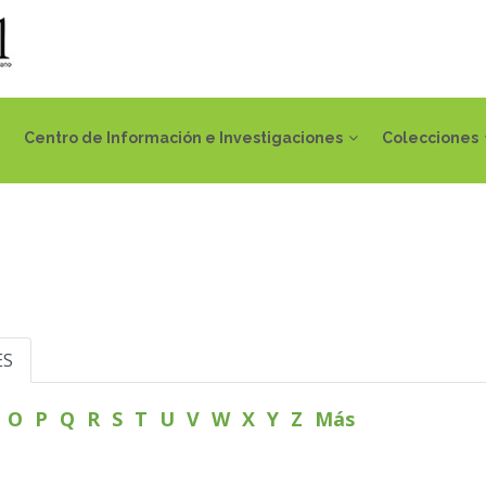
Centro de Información e Investigaciones
Colecciones
ES
N
O
P
Q
R
S
T
U
V
W
X
Y
Z
Más