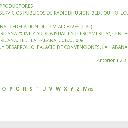
 PRODUCTORES
RVICIOS PUBLICOS DE RADIODIFUSION, 3ED., QUITO, EC
AL FEDERATION OF FILM ARCHIVES (FIAF)
ICANA, "CINE Y AUDIOVISUAL EN IBEROAMERICA", CENTR
CANA, 1ED., LA HABANA, CUBA, 2008
Y DESARROLLO, PALACIO DE CONVENCIONES, LA HABANA
Anterior
1
2
3
N
O
P
Q
R
S
T
U
V
W
X
Y
Z
Más