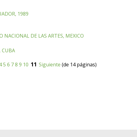
UADOR, 1989
O NACIONAL DE LAS ARTES, MEXICO
, CUBA
11
4
5
6
7
8
9
10
Siguiente
(de 14 páginas)