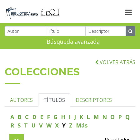
Búsqueda avanzada
VOLVER ATRÁS
COLECCIONES
AUTORES
TÍTULOS
DESCRIPTORES
A
B
C
D
E
F
G
H
I
J
K
L
M
N
O
P
Q
R
S
T
U
V
W
X
Y
Z
Más
Resultados