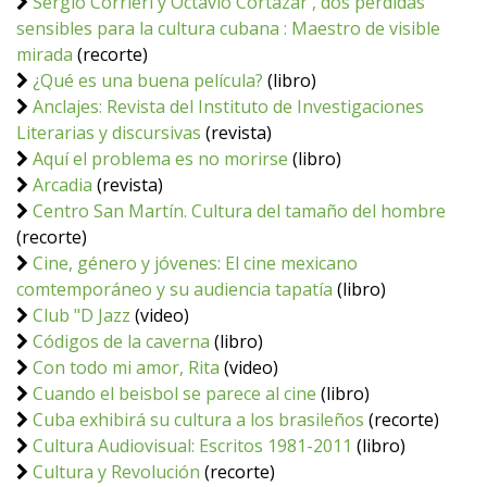
Sergio Corrieri y Octavio Cortázar , dos pérdidas
sensibles para la cultura cubana : Maestro de visible
mirada
(recorte)
¿Qué es una buena película?
(libro)
Anclajes: Revista del Instituto de Investigaciones
Literarias y discursivas
(revista)
Aquí el problema es no morirse
(libro)
Arcadia
(revista)
Centro San Martín. Cultura del tamaño del hombre
(recorte)
Cine, género y jóvenes: El cine mexicano
comtemporáneo y su audiencia tapatía
(libro)
Club "D Jazz
(video)
Códigos de la caverna
(libro)
Con todo mi amor, Rita
(video)
Cuando el beisbol se parece al cine
(libro)
Cuba exhibirá su cultura a los brasileños
(recorte)
Cultura Audiovisual: Escritos 1981-2011
(libro)
Cultura y Revolución
(recorte)