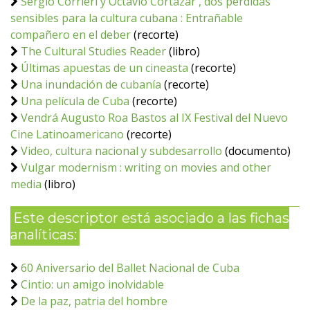
Sergio Corrieri y Octavio Cortázar , dos pérdidas
sensibles para la cultura cubana : Entrañable
compañero en el deber
(recorte)
The Cultural Studies Reader
(libro)
Últimas apuestas de un cineasta
(recorte)
Una inundación de cubanía
(recorte)
Una película de Cuba
(recorte)
Vendrá Augusto Roa Bastos al IX Festival del Nuevo
Cine Latinoamericano
(recorte)
Video, cultura nacional y subdesarrollo
(documento)
Vulgar modernism : writing on movies and other
media
(libro)
Este descriptor está asociado a las fichas
analíticas:
60 Aniversario del Ballet Nacional de Cuba
Cintio: un amigo inolvidable
De la paz, patria del hombre