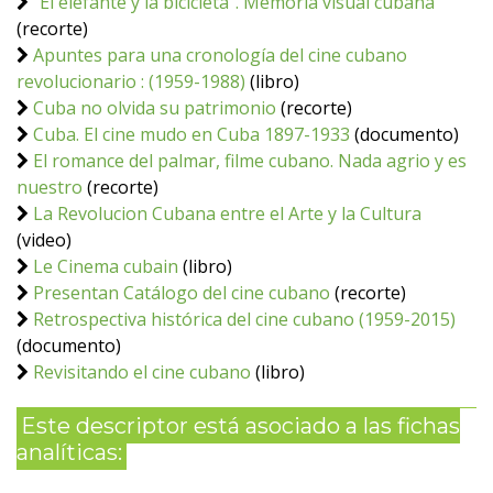
"El elefante y la bicicleta". Memoria visual cubana
(recorte)
Apuntes para una cronología del cine cubano
revolucionario : (1959-1988)
(libro)
Cuba no olvida su patrimonio
(recorte)
Cuba. El cine mudo en Cuba 1897-1933
(documento)
El romance del palmar, filme cubano. Nada agrio y es
nuestro
(recorte)
La Revolucion Cubana entre el Arte y la Cultura
(video)
Le Cinema cubain
(libro)
Presentan Catálogo del cine cubano
(recorte)
Retrospectiva histórica del cine cubano (1959-2015)
(documento)
Revisitando el cine cubano
(libro)
Este descriptor está asociado a las fichas
analíticas: