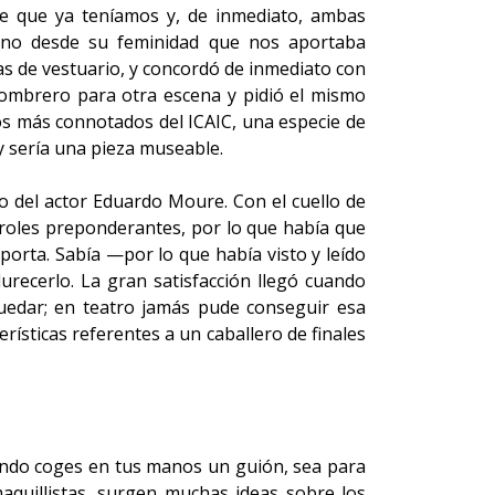
je que ya teníamos y, de inmediato, ambas
lino desde su feminidad que nos aportaba
as de vestuario, y concordó de inmediato con
sombrero para otra escena y pidió el mismo
ros más connotados del ICAIC, una especie de
y sería una pieza museable.
o del actor Eduardo Moure. Con el cuello de
roles preponderantes, por lo que había que
orta. Sabía —por lo que había visto y leído
urecerlo. La gran satisfacción llegó cuando
 quedar; en teatro jamás pude conseguir esa
rísticas referentes a un caballero de finales
ando coges en tus manos un guión, sea para
maquillistas, surgen muchas ideas sobre los