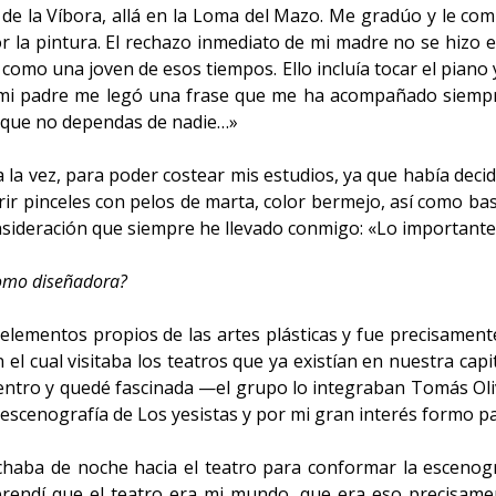
o de la Víbora, allá en la Loma del Mazo. Me gradúo y le co
por la pintura. El rechazo inmediato de mi madre no se hiz
mo una joven de esos tiempos. Ello incluía tocar el piano y
mi padre me legó una frase que me ha acompañado siempre:
a que no dependas de nadie…»
 la vez, para poder costear mis estudios, ya que había decid
rir pinceles con pelos de marta, color bermejo, así como ba
deración que siempre he llevado conmigo: «Lo importante no 
como diseñadora?
 elementos propios de las artes plásticas y fue precisament
 el cual visitaba los teatros que ya existían en nuestra cap
entro y quedé fascinada —el grupo lo integraban Tomás Ol
 escenografía de Los yesistas y por mi gran interés formo pa
haba de noche hacia el teatro para conformar la escenogra
rendí que el teatro era mi mundo, que era eso precisame