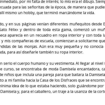
nmediato, por mi falta de interés; lo mío era el dibujo. Sie
decuada para las señoritas de la época, de manera que pudie
 allí mismo un hobby, que terminó marcándome la vida.
undo, y en sus páginas venían diferentes muñequitos desde 
Gato Félix» y dentro de toda esta gama, comenzó un muñe
ca aparecía en un recuadro en ropa interior y con toda la 
, y mis compañeras de escuela, comienzan a solicitarme que 
ondidas de las monjas. Aún era muy pequeña y no conocía c
da, para así diseñarle también su ropa interior.
erio el cuerpo humano y su vestimenta. Al llegar al nivel 
n de curso, se encontraba de moda Damisela encantadora, c
 niños que incluía una pareja para que bailara la Damisela
nto a mi familia hacia la Casa de los Disfraces que se encontr
mínima idea de lo que estaba haciendo, solo guiándome por mi
amisela y, para el caballero, un traje a la usanza de la cor