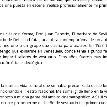
de una puesta en escena, realicé profesionalmente mi prime
s clásicos: Yerma, Don Juan Tenorio, El barbero de Sevill
ario de Debilidad fatal, una obra contemporánea de un a
 me uno a un grupo que diseña para teatros. En 1958, fo
, tengo que exiliarme en Venezuela, donde tenía algunos fam
 e impartí talleres de vestuario. Esos años fueron muy 
ción ética e ideológica.
la intensa vida cultural que se había preconizado desde los
uncionando el Teatro Nacional. Me sumergí de lleno en la vi
 conozco a mucha gente del ámbito cinematográfico. A Saúl Y
le ocurre proponerme el diseño de vestuario del primer cue