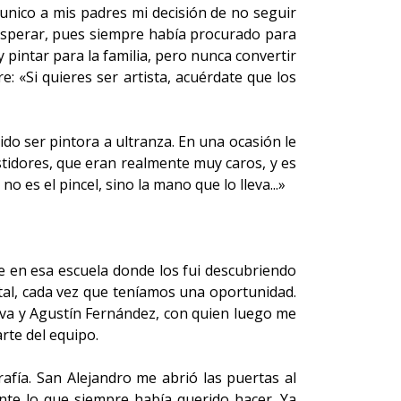
munico a mis padres mi decisión de no seguir
o esperar, pues siempre había procurado para
 pintar para la familia, pero nunca convertir
 «Si quieres ser artista, acuérdate que los
ido ser pintora a ultranza. En una ocasión le
stidores, que eran realmente muy caros, y es
es el pincel, sino la mano que lo lleva...»
e en esa escuela donde los fui descubriendo
ital, cada vez que teníamos una oportunidad.
iva y Agustín Fernández, con quien luego me
rte del equipo.
fía. San Alejandro me abrió las puertas al
nte lo que siempre había querido hacer. Ya