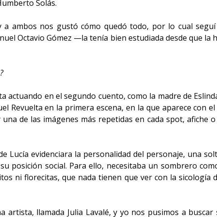
 Humberto Solás.
y a ambos nos gustó cómo quedó todo, por lo cual seguí c
anuel Octavio Gómez —la tenía bien estudiada desde que la h
?
sta actuando en el segundo cuento, como la madre de Eslin
uel Revuelta en la primera escena, en la que aparece con el
una de las imágenes más repetidas en cada spot, afiche o l
 Lucía evidenciara la personalidad del personaje, una solt
su posición social. Para ello, necesitaba un sombrero co
os ni florecitas, que nada tienen que ver con la sicología 
 artista, llamada Julia Lavalé, y yo nos pusimos a busca