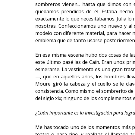
sombreros vienen... hasta que dimos con 
quedamos prendidas de él. Estaba hecho 
exactamente lo que necesitábamos. Julia lo 
nosotras. Confeccionamos uno nuevo y al d
modelo con diferente material, para hacer n
emblema que de tanto usarse posteriormente 
En esa misma escena hubo dos cosas de las 
este último pasé las de Caín. Eran unos p
esmerarse. La vestimenta es una gran trasm
—, que en aquellos años, los hombres lleva
Moure giró la cabeza y el cuello se le cla
consistencia. Como mismo el sombrerito de Lu
del siglo xix; ninguno de los complementos 
¿Cuán importante es la investigación para logr
Me has tocado uno de los momentos más pre
teatro o para cine, y realizas el llamado 