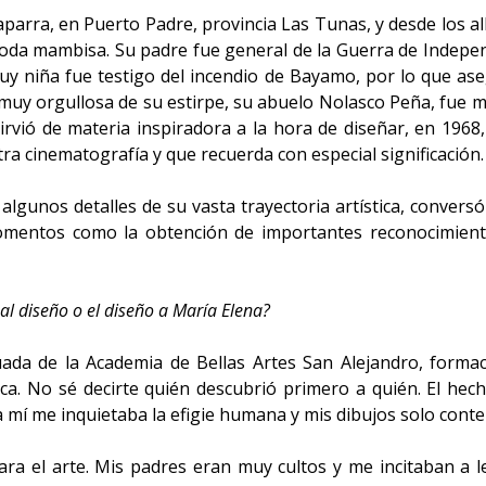
parra, en Puerto Padre, provincia Las Tunas, y desde los a
 toda mambisa. Su padre fue general de la Guerra de Inde
uy niña fue testigo del incendio de Bayamo, por lo que as
r muy orgullosa de su estirpe, su abuelo Nolasco Peña, fue 
rvió de materia inspiradora a la hora de diseñar, en 1968, 
a cinematografía y que recuerda con especial significación.
 algunos detalles de su vasta trayectoria artística, convers
momentos como la obtención de importantes reconocimiento
l diseño o el diseño a María Elena?
duada de la Academia de Bellas Artes San Alejandro, form
ca. No sé decirte quién descubrió primero a quién. El he
 a mí me inquietaba la efigie humana y mis dibujos solo con
ra el arte. Mis padres eran muy cultos y me incitaban a le