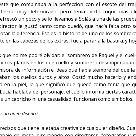
este que combinaba a la perfección con el escote del tra
tierra, muy deteriorado, pero tenía cierto toque mascu
refrescó un poco y se lo llevamos a Solás a una de las prueb
irector le gustó tanto como quedó, que hacía falta otro 
otar la diferencia. Esa es la historia de uno de los sombre
en las cabezas de los extras, fue a parar a la basura; y ho
que no me podré olvidar: el sombrero de Raquel y el cuell
rimeros planos en los que cuello y sombrero desempeñaban 
isora de información e ideas que habla siempre del que la p
ban los cuellos duros y altos. Costó mucho hacerlo y end
vó en la piel, lo que significó que quedó como tenía que
cía hablaba del personaje, el cuello informa ciertas caracte
es un capricho ni una casualidad, funcionan como símbolos.
ar un buen diseño?
cisos que tiene la etapa creativa de cualquier diseño. Cu
trabajo de mesa, discutiendo con directores, fotógrafos y 