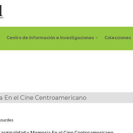
Centro de Información e Investigaciones
Colecciones
a En el Cine Centroamericano
 Lourdes
arginalidad y Memoria En el Cine Centroamericano