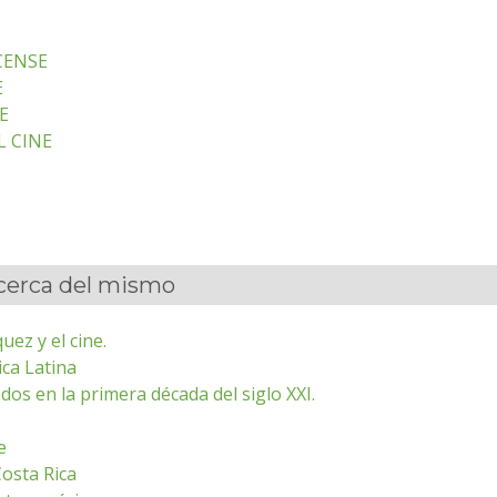
CENSE
E
E
L CINE
acerca del mismo
ez y el cine.
ica Latina
os en la primera década del siglo XXI.
e
Costa Rica