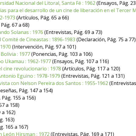
rsidad Nacional del Litoral, Santa Fé : 1962
(Ensayos, Pág. 23
ias para el desarrollo de un cine de liberación en el Tercer
72-1973
(Artículos, Pág. 65 a 66)
 Pág. 67 a 68)
ando Solanas : 1976
(Entrevistas, Pág. 69 a 73)
 Comité de Cineastas : 1896-1983
(Declaración, Pág. 75 a 77)
-1970
(Intervención, Pág. 97 a 101)
Bolivia : 1977
(Ponencias, Pág. 103 a 106)
upo Ukamau : 1962-1977
(Ensayos, Pág. 107 a 116)
l cine revolucionario : 1978
(Artículos, Pág. 117 a 120)
 Antonio Eguino : 1978-1979
(Entrevistas, Pág. 121 a 131)
vista con Nelson Pereira dos Santos : 1955-1962
(Entrevistas
eseñas, Pág. 147 a 154)
, Pág. 155 a 156)
57 a 158)
 a 162)
g. 163)
g. 165 a 167)
con León Hirsman : 1972
(Entrevistas, Pág. 169 a 171)