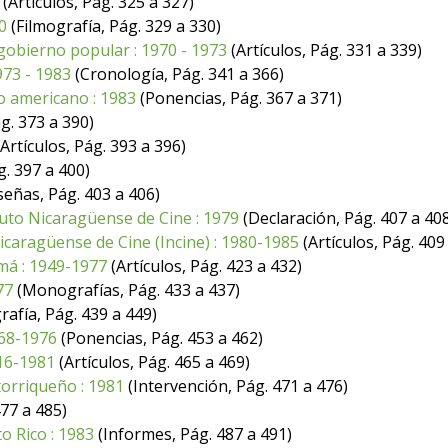
(Artículos, Pág. 325 a 327)
0
(Filmografía, Pág. 329 a 330)
 gobierno popular : 1970 - 1973
(Artículos, Pág. 331 a 339)
1973 - 1983
(Cronología, Pág. 341 a 366)
o americano : 1983
(Ponencias, Pág. 367 a 371)
g. 373 a 390)
Artículos, Pág. 393 a 396)
. 397 a 400)
eñas, Pág. 403 a 406)
ituto Nicaragüense de Cine : 1979
(Declaración, Pág. 407 a 40
Nicaragüense de Cine (Incine) : 1980-1985
(Artículos, Pág. 409
amá : 1949-1977
(Artículos, Pág. 423 a 432)
77
(Monografías, Pág. 433 a 437)
rafía, Pág. 439 a 449)
968-1976
(Ponencias, Pág. 453 a 462)
916-1981
(Artículos, Pág. 465 a 469)
torriqueño : 1981
(Intervención, Pág. 471 a 476)
77 a 485)
o Rico : 1983
(Informes, Pág. 487 a 491)