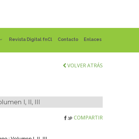
Revista Digital fnCl
Contacto
Enlaces
VOLVER ATRÁS
men I, II, III
COMPARTIR
 : Volumen I, II, III