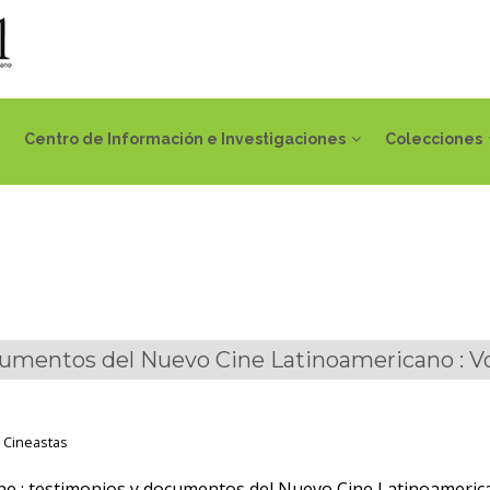
Centro de Información e Investigaciones
Colecciones
umentos del Nuevo Cine Latinoamericano : Volu
 Cineastas
ne : testimonios y documentos del Nuevo Cine Latinoamericano