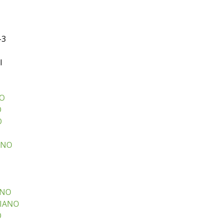
-3
I
NO
O
O
ANO
ANO
RIANO
O