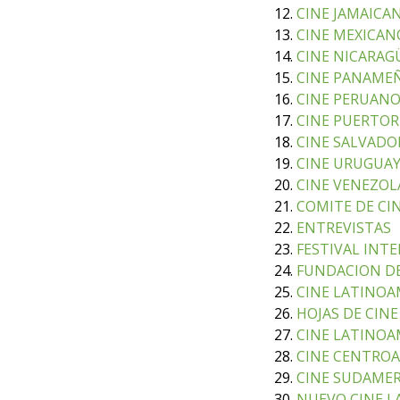
12.
CINE JAMAICA
13.
CINE MEXICAN
14.
CINE NICARAG
15.
CINE PANAME
16.
CINE PERUAN
17.
CINE PUERTO
18.
CINE SALVAD
19.
CINE URUGUA
20.
CINE VENEZO
21.
COMITE DE CIN
22.
ENTREVISTAS
23.
FESTIVAL INT
24.
FUNDACION DE
25.
CINE LATINOAM
26.
HOJAS DE CINE
27.
CINE LATINO
28.
CINE CENTRO
29.
CINE SUDAME
30.
NUEVO CINE 