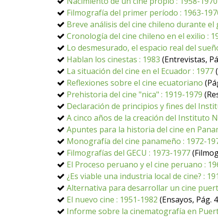
Nacimiento de un cine propio : 1958-1970
Filmografía del primer período : 1963-197
Breve análisis del cine chileno durante el
Cronología del cine chileno en el exilio : 
Lo desmesurado, el espacio real del sueñ
Hablan los cinestas : 1983
(Entrevistas, Pá
La situación del cine en el Ecuador : 1977
(
Reflexiones sobre el cine ecuatoriano
(Pág
Prehistoria del cine "nica" : 1919-1979
(Res
Declaración de principios y fines del Inst
A cinco años de la creación del Instituto 
Apuntes para la historia del cine en Pan
Monografía del cine panameño : 1972-19
Filmografías del GECU : 1973-1977
(Filmog
El Proceso peruano y el cine peruano : 1
¿Es viable una industria local de cine? : 1
Alternativa para desarrollar un cine puer
El nuevo cine : 1951-1982
(Ensayos, Pág. 4
Informe sobre la cinematografía en Puert