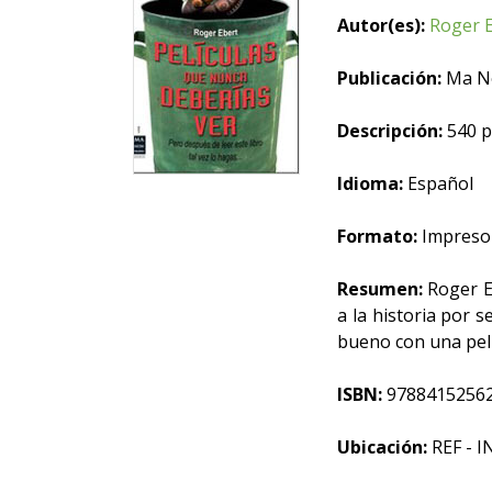
Autor(es):
Roger 
Publicación:
Ma No
Descripción:
540 p
Idioma:
Español
Formato:
Impreso
Resumen:
Roger Eb
a la historia por 
bueno con una pel
ISBN:
9788415256
Ubicación:
REF - I