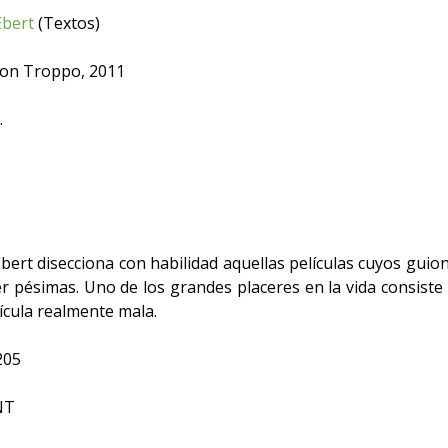
Ebert
(Textos)
n Troppo, 2011
.
ert disecciona con habilidad aquellas películas cuyos guio
ser pésimas. Uno de los grandes placeres en la vida consist
ícula realmente mala.
205
NT